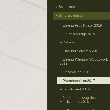
Schulfeste
Schulereignisse
Ehrung Frau Kaiser 2019
Grundschulcup 2019
Putzete
Chor bei Senioren 2019
Ehrung Känguru-Wettbewerb
2019
Einschulung 2019
Päckchenaktion2017
Leb. Advent 2016
Jubiläumsumzug des
Musikvereins 2016