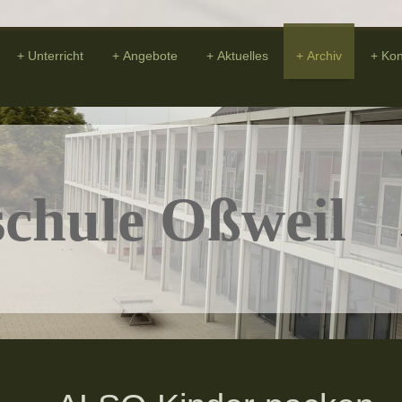
Unterricht
Angebote
Aktuelles
Archiv
Kon
chule Oßweil